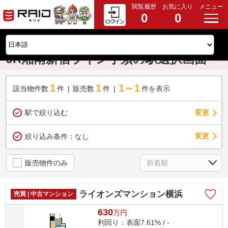
閲覧履歴
お気に入り
メニュー
0
0
JR湘南新宿ライン宇須の駅選択画面
1
1
1～1
該当物件数
件
販売数
件
件を表示
駅で絞り込む
変更
変更
絞り込み条件：
なし
販売物件のみ
ライオンズマンション横浜
売買 | 中古マンション
630
万
円
利回り：表面7.61% / -