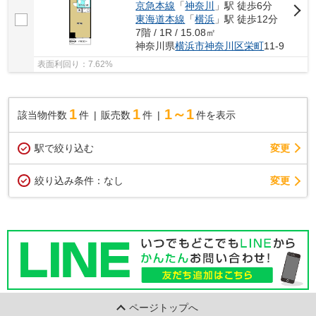
京急本線
「
神奈川
」駅 徒歩6分
東海道本線
「
横浜
」駅 徒歩12分
7階 / 1R / 15.08㎡
神奈川県
横浜市神奈川区
栄町
11-9
表面利回り：7.62%
1
1
1～1
該当物件数
件
販売数
件
件を表示
駅で絞り込む
変更
変更
絞り込み条件：
なし
ページトップへ