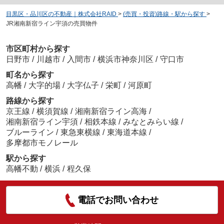
目黒区・品川区の不動産｜株式会社RAID
>
(売買・投資)路線・駅から探す
>
JR湘南新宿ライン宇須の売買物件
市区町村から探す
日野市
/
川越市
/
入間市
/
横浜市神奈川区
/
守口市
町名から探す
高幡
/
大字的場
/
大字仏子
/
栄町
/
河原町
路線から探す
京王線
/
横須賀線
/
湘南新宿ライン高海
/
湘南新宿ライン宇須
/
相鉄本線
/
みなとみらい線
/
ブルーライン
/
東急東横線
/
東海道本線
/
多摩都市モノレール
駅から探す
高幡不動
/
横浜
/
程久保
電話でお問い合わせ