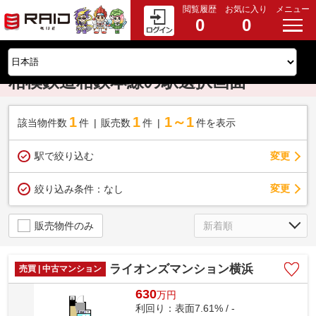
閲覧履歴
お気に入り
メニュー
0
0
相模鉄道相鉄本線の駅選択画面
1
1
1～1
該当物件数
件
販売数
件
件を表示
駅で絞り込む
変更
変更
絞り込み条件：
なし
販売物件のみ
ライオンズマンション横浜
売買 | 中古マンション
630
万
円
利回り：表面7.61% / -