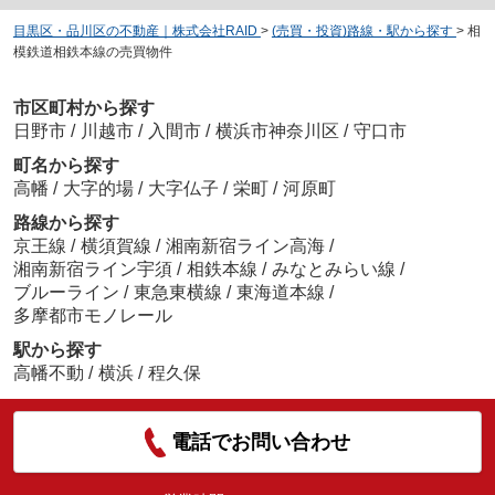
目黒区・品川区の不動産｜株式会社RAID
>
(売買・投資)路線・駅から探す
>
相
模鉄道相鉄本線の売買物件
市区町村から探す
日野市
/
川越市
/
入間市
/
横浜市神奈川区
/
守口市
町名から探す
高幡
/
大字的場
/
大字仏子
/
栄町
/
河原町
路線から探す
京王線
/
横須賀線
/
湘南新宿ライン高海
/
湘南新宿ライン宇須
/
相鉄本線
/
みなとみらい線
/
ブルーライン
/
東急東横線
/
東海道本線
/
多摩都市モノレール
駅から探す
高幡不動
/
横浜
/
程久保
電話でお問い合わせ