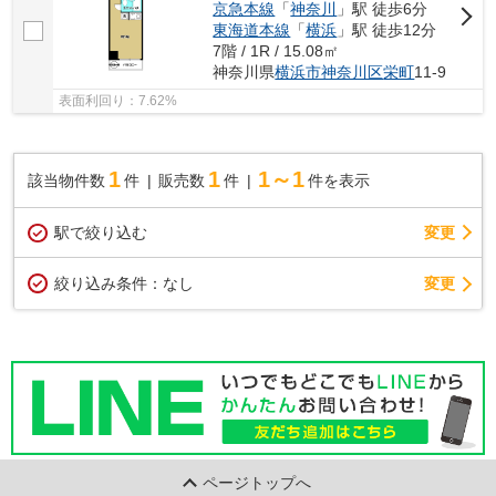
京急本線
「
神奈川
」駅 徒歩6分
東海道本線
「
横浜
」駅 徒歩12分
7階 / 1R / 15.08㎡
神奈川県
横浜市神奈川区
栄町
11-9
表面利回り：7.62%
1
1
1～1
該当物件数
件
販売数
件
件を表示
駅で絞り込む
変更
変更
絞り込み条件：
なし
ページトップへ