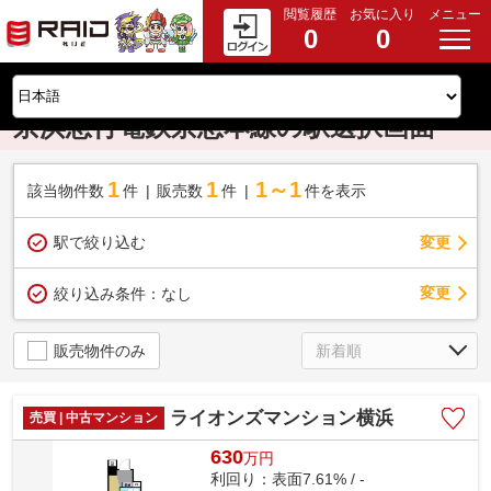
閲覧履歴
お気に入り
メニュー
0
0
京浜急行電鉄京急本線の駅選択画面
1
1
1～1
該当物件数
件
販売数
件
件を表示
駅で絞り込む
変更
変更
絞り込み条件：
なし
販売物件のみ
ライオンズマンション横浜
売買 | 中古マンション
630
万
円
利回り：表面7.61% / -