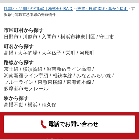
目黒区・品川区の不動産｜株式会社RAID
>
(売買・投資)路線・駅から探す
>
京
浜急行電鉄京急本線の売買物件
市区町村から探す
日野市
/
川越市
/
入間市
/
横浜市神奈川区
/
守口市
町名から探す
高幡
/
大字的場
/
大字仏子
/
栄町
/
河原町
路線から探す
京王線
/
横須賀線
/
湘南新宿ライン高海
/
湘南新宿ライン宇須
/
相鉄本線
/
みなとみらい線
/
ブルーライン
/
東急東横線
/
東海道本線
/
多摩都市モノレール
駅から探す
高幡不動
/
横浜
/
程久保
電話でお問い合わせ