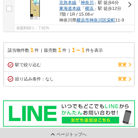
京急本線
「
神奈川
」駅 徒歩6分
東海道本線
「
横浜
」駅 徒歩12分
7階 / 1R / 15.08㎡
神奈川県
横浜市神奈川区
栄町
11-9
表面利回り：7.62%
1
1
1～1
該当物件数
件
販売数
件
件を表示
駅で絞り込む
変更
変更
絞り込み条件：
なし
ページトップへ