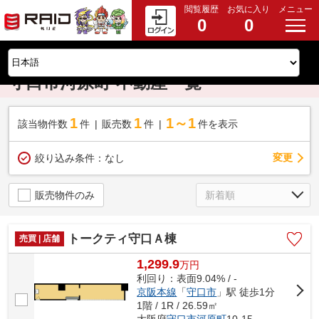
閲覧履歴
お気に入り
メニュー
0
0
守口市河原町 不動産一覧
1
1
1～1
該当物件数
件
販売数
件
件を表示
変更
絞り込み条件：
なし
販売物件のみ
トークティ守口Ａ棟
売買 | 店舗
1,299.9
万
円
利回り：表面9.04% / -
京阪本線
「
守口市
」駅 徒歩1分
1階 / 1R / 26.59㎡