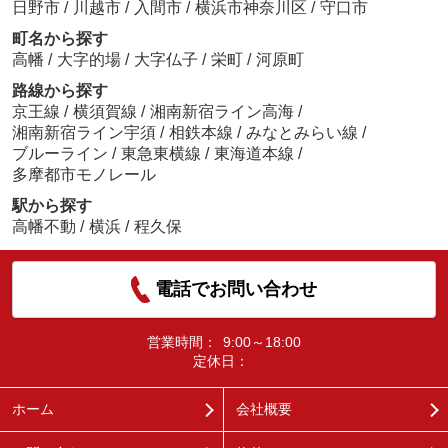
日野市
/
川越市
/
入間市
/
横浜市神奈川区
/
守口市
町名から探す
高幡
/
大字的場
/
大字仏子
/
栄町
/
河原町
路線から探す
京王線
/
横須賀線
/
湘南新宿ライン高海
/
湘南新宿ライン宇須
/
相鉄本線
/
みなとみらい線
/
ブルーライン
/
東急東横線
/
東海道本線
/
多摩都市モノレール
駅から探す
高幡不動
/
横浜
/
程久保
電話でお問い合わせ
営業時間：
9:00～18:00
定休日：
ホーム
会社概要