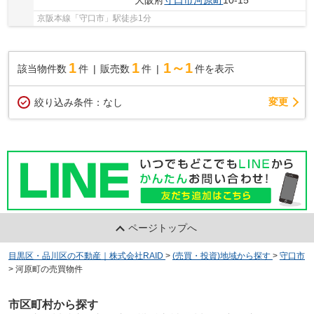
大阪府
守口市
河原町
10-15
京阪本線「守口市」駅徒歩1分
1
1
1～1
該当物件数
件
販売数
件
件を表示
変更
絞り込み条件：
なし
ページトップへ
目黒区・品川区の不動産｜株式会社RAID
>
(売買・投資)地域から探す
>
守口市
>
河原町の売買物件
市区町村から探す