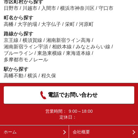
市区町村から探す
日野市
/
川越市
/
入間市
/
横浜市神奈川区
/
守口市
町名から探す
高幡
/
大字的場
/
大字仏子
/
栄町
/
河原町
路線から探す
京王線
/
横須賀線
/
湘南新宿ライン高海
/
湘南新宿ライン宇須
/
相鉄本線
/
みなとみらい線
/
ブルーライン
/
東急東横線
/
東海道本線
/
多摩都市モノレール
駅から探す
高幡不動
/
横浜
/
程久保
電話でお問い合わせ
営業時間：
9:00～18:00
定休日：
ホーム
会社概要