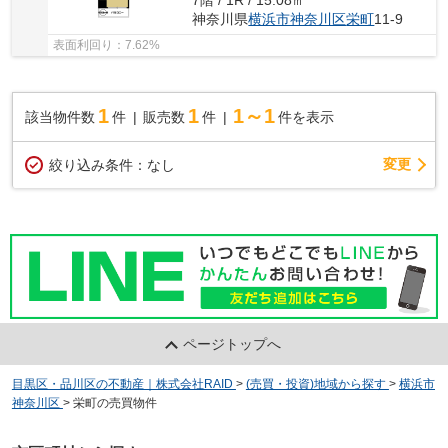
7階 / 1R / 15.08㎡
神奈川県
横浜市神奈川区
栄町
11-9
表面利回り：7.62%
1
1
1～1
該当物件数
件
販売数
件
件を表示
変更
絞り込み条件：
なし
ページトップへ
目黒区・品川区の不動産｜株式会社RAID
>
(売買・投資)地域から探す
>
横浜市
神奈川区
>
栄町の売買物件