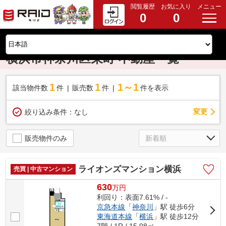
閲覧履歴
お気に入り
メニュー
0
0
横浜市神奈川区栄町 不動産一覧
1
1
1～1
該当物件数
件
販売数
件
件を表示
変更
絞り込み条件：
なし
販売物件のみ
ライオンズマンション横浜
売買 | 中古マンション
630
万
円
利回り：表面7.61% / -
京急本線
「
神奈川
」駅 徒歩6分
東海道本線
「
横浜
」駅 徒歩12分