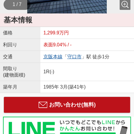
1 / 7
基本情報
価格
1,299.9万円
利回り
表面9.04% / -
交通
京阪本線
「
守口市
」駅 徒歩1分
間取り
1R(-)
(建物面積)
築年月
1985年 3月(築41年)
お問い合わせ(無料)