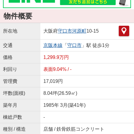
物件概要
所在地
大阪府
守口市
河原町
10-15
交通
京阪本線
「
守口市
」駅 徒歩1分
価格
1,299.9万円
利回り
表面9.04% / -
管理費
17,019円
坪数(面積)
8.04坪(26.59㎡)
築年月
1985年 3月(築41年)
棟総戸数
-
種別 / 構造
店舗 / 鉄骨鉄筋コンクリート