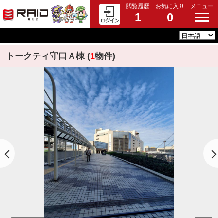
閲覧履歴
お気に入り
メニュー
1
0
トークティ守口Ａ棟 (
1
物件)