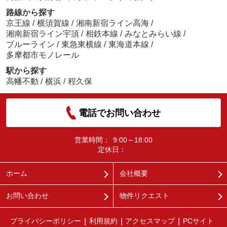
路線から探す
京王線
/
横須賀線
/
湘南新宿ライン高海
/
湘南新宿ライン宇須
/
相鉄本線
/
みなとみらい線
/
ブルーライン
/
東急東横線
/
東海道本線
/
多摩都市モノレール
駅から探す
高幡不動
/
横浜
/
程久保
電話でお問い合わせ
営業時間：
9:00～18:00
定休日：
ホーム
会社概要
お問い合わせ
物件リクエスト
プライバシーポリシー
利用規約
アクセスマップ
PCサイト