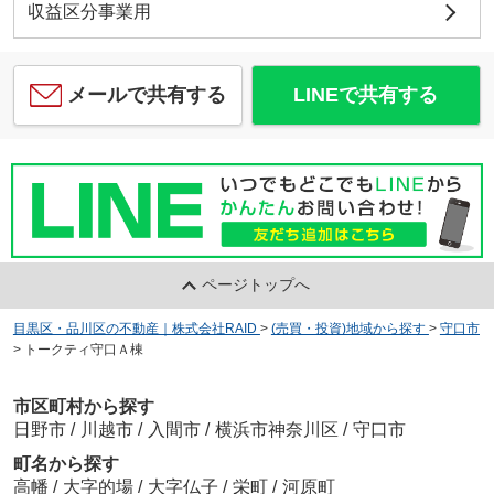
収益区分事業用
メールで共有する
LINEで共有する
ページトップへ
目黒区・品川区の不動産｜株式会社RAID
>
(売買・投資)地域から探す
>
守口市
>
トークティ守口Ａ棟
市区町村から探す
日野市
/
川越市
/
入間市
/
横浜市神奈川区
/
守口市
町名から探す
高幡
/
大字的場
/
大字仏子
/
栄町
/
河原町