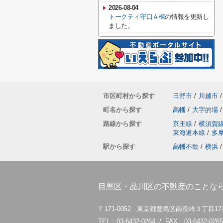
2026-08-04
トークティ守口Ａ棟
の情報を更新し
ました。
市区町村から探す
日野市
/
川越市
/
町名から探す
高幡
/
大字的場
/
路線から探す
京王線
/
横須賀
東海道本線
/
多
駅から探す
高幡不動
/
横浜
/
目黒区・品川区の不動産のことなら
〒171-0052 東京都豊島区南長崎３丁目1
TEL：03-6432-0264 / FAX：03-6432-0265