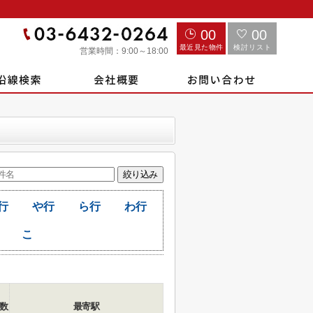
00
00
最近見た物件
検討リスト
営業時間：
9:00～18:00
行
や行
ら行
わ行
こ
数
最寄駅