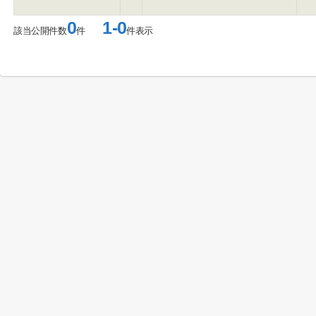
0
1-0
該当公開件数
件
件表示