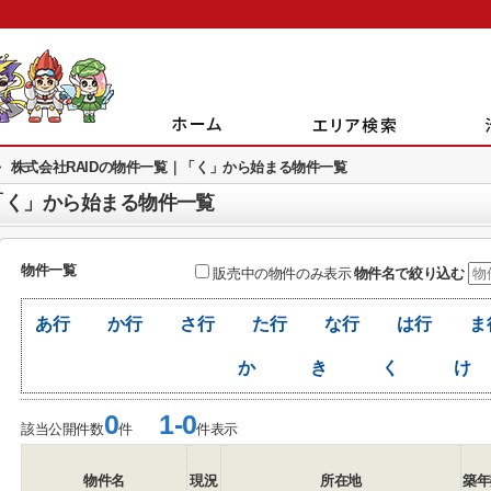
>
株式会社RAIDの物件一覧｜「く」から始まる物件一覧
「く」から始まる物件一覧
物件一覧
販売中の物件のみ表示
物件名で絞り込む
あ行
か行
さ行
た行
な行
は行
ま
か
き
く
け
0
1-0
該当公開件数
件
件表示
物件名
現況
所在地
築年