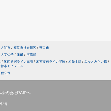
入間市
/
横浜市神奈川区
/
守口市
大字仏子
/
栄町
/
河原町
線
/
湘南新宿ライン高海
/
湘南新宿ライン宇須
/
相鉄本線
/
みなとみらい線
/
摩都市モノレール
程久保
株式会社RAIDへ
7番8号