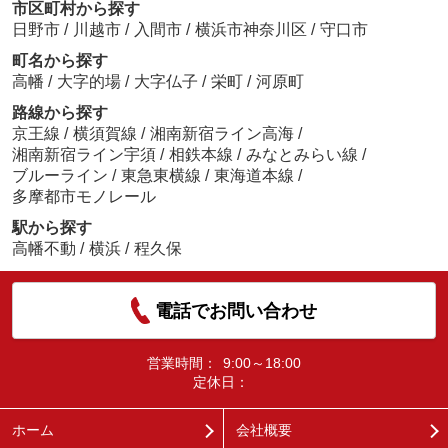
市区町村から探す
日野市
/
川越市
/
入間市
/
横浜市神奈川区
/
守口市
町名から探す
高幡
/
大字的場
/
大字仏子
/
栄町
/
河原町
路線から探す
京王線
/
横須賀線
/
湘南新宿ライン高海
/
湘南新宿ライン宇須
/
相鉄本線
/
みなとみらい線
/
ブルーライン
/
東急東横線
/
東海道本線
/
多摩都市モノレール
駅から探す
高幡不動
/
横浜
/
程久保
電話でお問い合わせ
営業時間：
9:00～18:00
定休日：
ホーム
会社概要