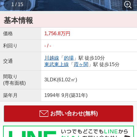
1 / 15
基本情報
価格
1,756.8万円
利回り
- / -
川越線
「
的場
」駅 徒歩10分
交通
東武東上線
「
霞ヶ関
」駅 徒歩15分
間取り
3LDK(61.02㎡)
(専有面積)
築年月
1994年 9月(築31年)
お問い合わせ(無料)