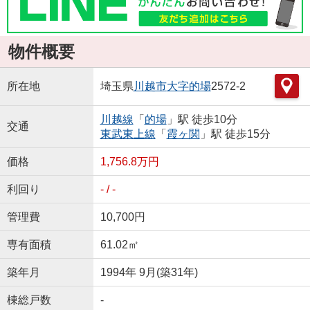
物件概要
所在地
埼玉県
川越市
大字的場
2572-2
川越線
「
的場
」駅 徒歩10分
交通
東武東上線
「
霞ヶ関
」駅 徒歩15分
価格
1,756.8万円
利回り
- / -
管理費
10,700円
専有面積
61.02㎡
築年月
1994年 9月(築31年)
棟総戸数
-