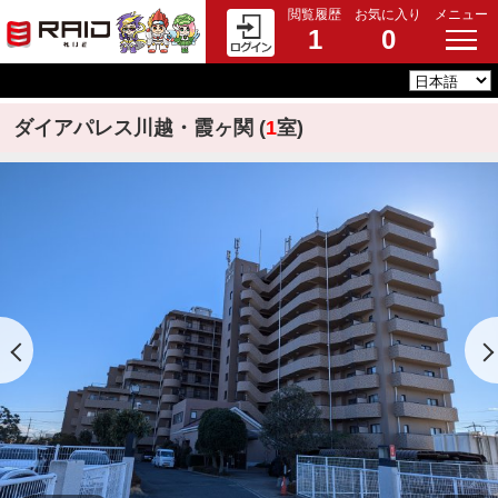
閲覧履歴
お気に入り
メニュー
1
0
ダイアパレス川越・霞ヶ関 (
1
室)